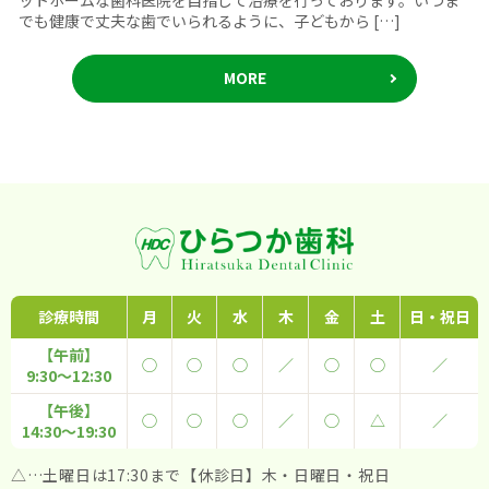
ットホームな歯科医院を目指して治療を行っております。いつま
でも健康で丈夫な歯でいられるように、子どもから […]
MORE
診療時間
月
火
水
木
金
土
日・
祝日
【午前】
◯
◯
◯
／
◯
◯
／
9:30～12:30
【午後】
◯
◯
◯
／
◯
△
／
14:30～19:30
△…土曜日は17:30まで
【休診日】木・日曜日・祝日